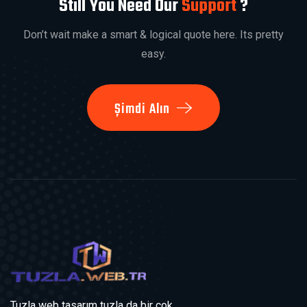
Still You Need Our
Support
?
Don’t wait make a smart & logical quote here. Its pretty
easy.
Şimdi Alın
Tuzla web tasarım tuzla da bir çok