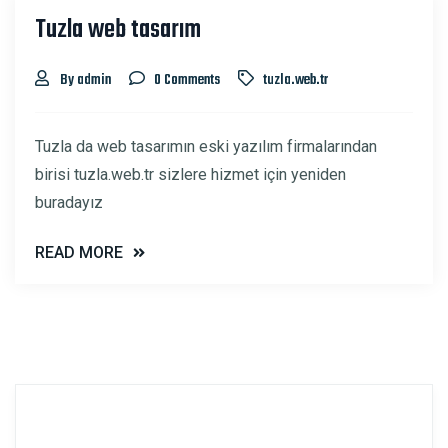
Tuzla web tasarım
21
ŞUB
By admin
0 Comments
tuzla.web.tr
Tuzla da web tasarımın eski yazılım firmalarından
birisi tuzla.web.tr sizlere hizmet için yeniden
buradayız
READ MORE