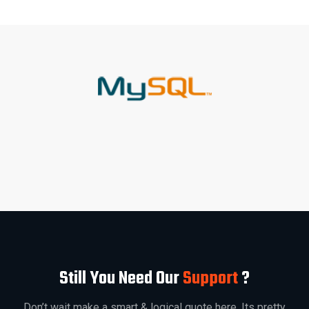
Still You Need Our
Support
?
Don’t wait make a smart & logical quote here. Its pretty