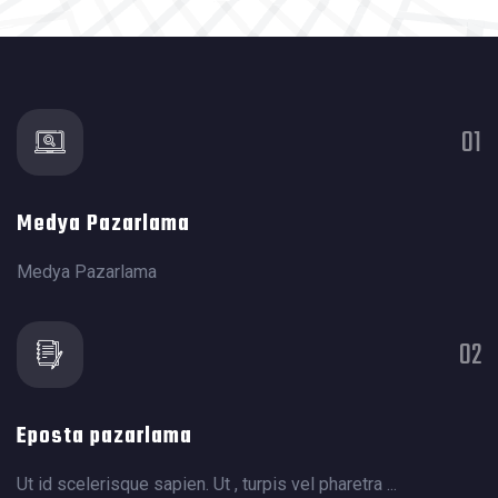
01
Medya Pazarlama
Medya Pazarlama
02
Eposta pazarlama
Ut id scelerisque sapien. Ut , turpis vel pharetra ...