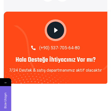
(+90) 537-705-64-80
Hala Desteğe İhtiyacınız Var mı?
7/24 Destek & satış departmanımız aktif olacaktır
←
Bize Ulaşın