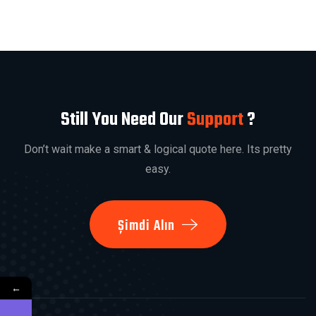
Still You Need Our
Support
?
Don’t wait make a smart & logical quote here. Its pretty
easy.
Şimdi Alın
←